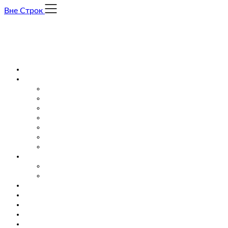
Skip
Вне Строк
to
content