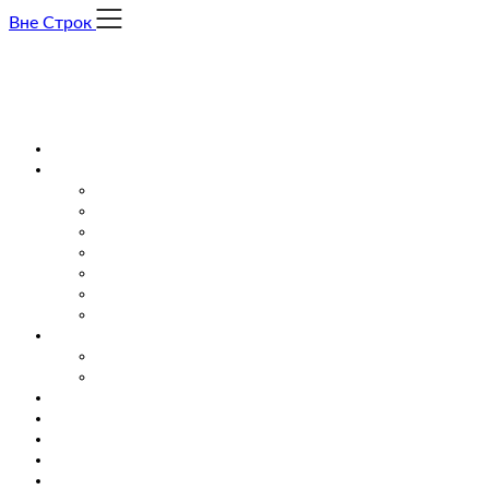
Skip
Вне Строк
to
content