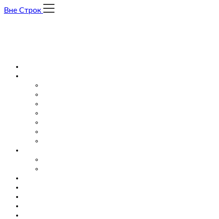
Skip
Вне Строк
to
content