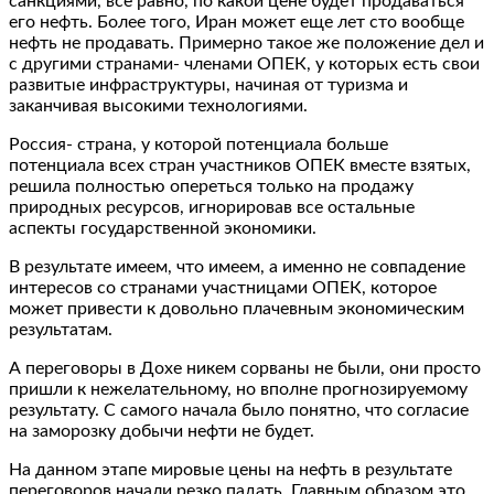
санкциями, все равно, по какой цене будет продаваться
его нефть. Более того, Иран может еще лет сто вообще
нефть не продавать. Примерно такое же положение дел и
с другими странами- членами ОПЕК, у которых есть свои
развитые инфраструктуры, начиная от туризма и
заканчивая высокими технологиями.
Россия- страна, у которой потенциала больше
потенциала всех стран участников ОПЕК вместе взятых,
решила полностью опереться только на продажу
природных ресурсов, игнорировав все остальные
аспекты государственной экономики.
В результате имеем, что имеем, а именно не совпадение
интересов со странами участницами ОПЕК, которое
может привести к довольно плачевным экономическим
результатам.
А переговоры в Дохе никем сорваны не были, они просто
пришли к нежелательному, но вполне прогнозируемому
результату. С самого начала было понятно, что согласие
на заморозку добычи нефти не будет.
На данном этапе мировые цены на нефть в результате
переговоров начали резко падать. Главным образом это