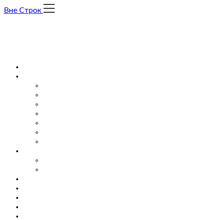
Skip
Вне Строк
to
content