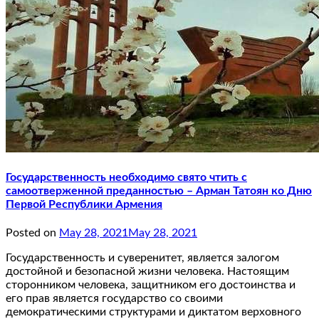
Государственность необходимо свято чтить с
самоотверженной преданностью – Арман Татоян ко Дню
Первой Республики Армения
Posted on
May 28, 2021
May 28, 2021
Государственность и суверенитет, является залогом
достойной и безопасной жизни человека. Настоящим
сторонником человека, защитником его достоинства и
его прав является государство со своими
демократическими структурами и диктатом верховного