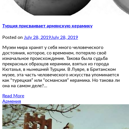
Турция присваивает армянскую керамику
Posted on
July 28, 2019
July 28, 2019
Музеи мира хранят у себя много человеческого
достояния, которое, со временем, потеряло своё
изначальное происхождение. Такова была судьба
прекрасных образцов керамики, взятых из города
Кютахья, в нынешней Турции. В Лувре, в Британском
музее, эта часть человеческого искусства упоминается
как “турецкая” или “османская” керамика. Но такова ли
она на самом деле?…
Read More
Армения