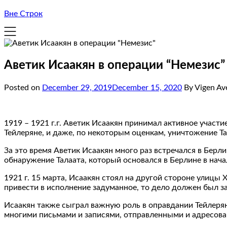
Вне Строк
Аветик Исаакян в операции “Немезис”
Posted on
December 29, 2019
December 15, 2020
By Vigen Av
1919 – 1921 г.г. Аветик Исаакян принимал активное учас
Тейлеряне, и даже, по некоторым оценкам, уничтожение Т
За это время Аветик Исаакян много раз встречался в Берл
обнаружение Талаата, который основался в Берлине в нач
1921 г. 15 марта, Исаакян стоял на другой стороне улицы
привести в исполнение задуманное, то дело должен был з
Исаакян также сыграл важную роль в оправдании Тейлеря
многими письмами и записями, отправленными и адресова