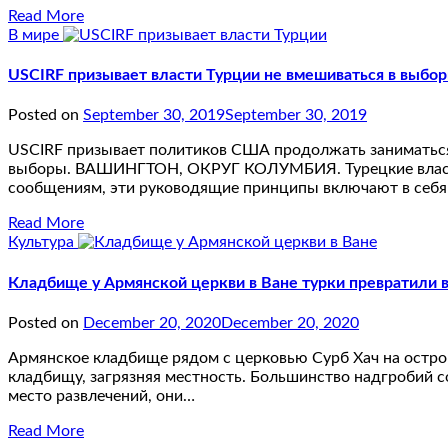
Read More
В мире
USCIRF призывает власти Турции не вмешиваться в выбо
Posted on
September 30, 2019
September 30, 2019
USCIRF призывает политиков США продолжать заниматься 
выборы. ВАШИНГТОН, ОКРУГ КОЛУМБИЯ. Турецкие власти 
сообщениям, эти руководящие принципы включают в себя 
Read More
Культура
Кладбище у Армянской церкви в Ване турки превратили в
Posted on
December 20, 2020
December 20, 2020
Армянское кладбище рядом с церковью Сурб Хач на острове
кладбищу, загрязняя местность. Большинство надгробий со
место развлечений, они…
Read More