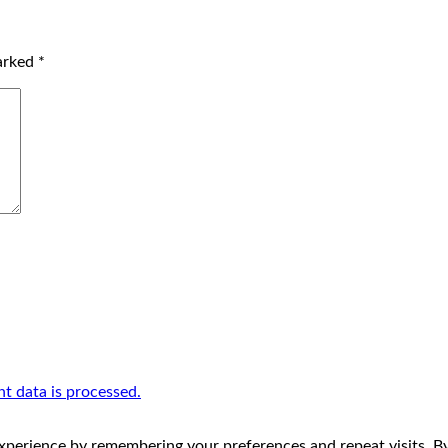
marked
*
 data is processed.
perience by remembering your preferences and repeat visits. By 