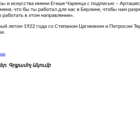
ры и искусства имени Егише Чаренца с подписью – Арташес
 меня, что бы ты работал для нас в Берлине, чтобы нам раз
 работать в этом направлении».
рый летом 1922 года со Степаном Цагикяном и Петросом Т
е.
рии
ր. Գրքամոլ Ակումբ