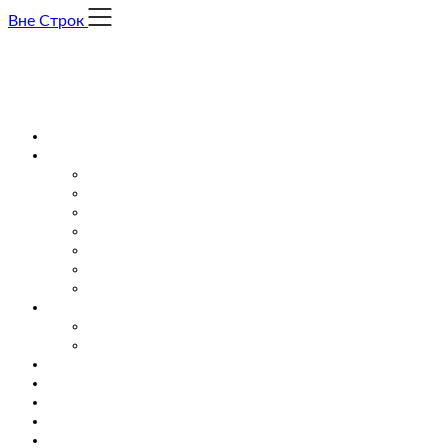
Skip
Вне Строк
to
content