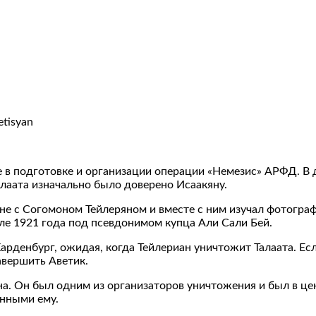
etisyan
тие в подготовке и организации операции «Немезис» АРФД. 
алаата изначально было доверено Исаакяну.
ине с Согомоном Тейлеряном и вместе с ним изучал фотогра
але 1921 года под псевдонимом купца Али Сали Бей.
 Харденбург, ожидая, когда Тейлериан уничтожит Талаата. Е
авершить Аветик.
на. Он был одним из организаторов уничтожения и был в ц
нными ему.