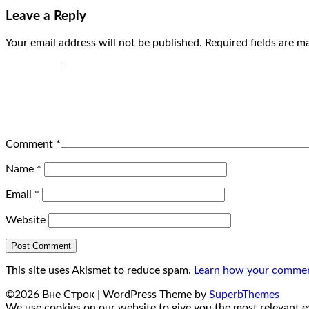
Leave a Reply
Your email address will not be published.
Required fields are 
Comment
*
Name
*
Email
*
Website
This site uses Akismet to reduce spam.
Learn how your comment
©2026 Вне Строк
| WordPress Theme by
SuperbThemes
We use cookies on our website to give you the most relevant ex