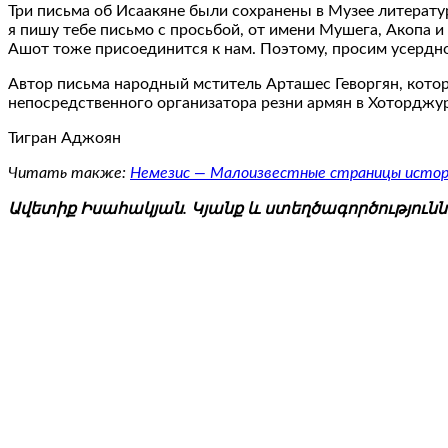
Три письма об Исаакяне были сохранены в Музее литерату
я пишу тебе письмо с просьбой, от имени Мушега, Акопа и
Ашот тоже присоединится к нам. Поэтому, просим усердно
Автор письма народный мститель Арташес Геворгян, кото
непосредственного организатора резни армян в Хоторджур
Тигран Аджоян
Читать также:
Немезис — Малоизвестные страницы исто
Ավետիք Իսահակյան. Կյանք և ստեղծագործություննե