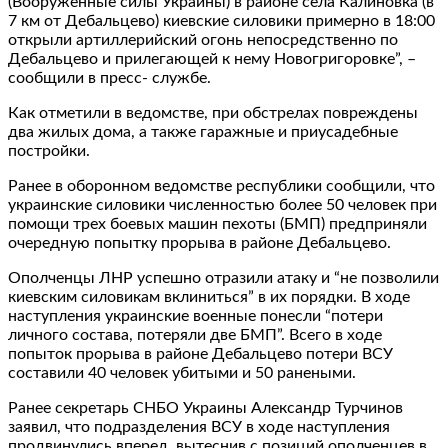
(Вооруженные силы Украины) в районе села Калиновка (в
7 км от Дебальцево) киевские силовики примерно в 18:00
открыли артиллерийский огонь непосредственно по
Дебальцево и прилегающей к нему Новогригоровке”, –
сообщили в пресс- службе.
Как отметили в ведомстве, при обстрелах повреждены
два жилых дома, а также гаражные и приусадебные
постройки.
Ранее в оборонном ведомстве республики сообщили, что
украинские силовики численностью более 50 человек при
помощи трех боевых машин пехоты (БМП) предприняли
очередную попытку прорыва в районе Дебальцево.
Ополченцы ЛНР успешно отразили атаку и “не позволили
киевским силовикам вклиниться” в их порядки. В ходе
наступления украинские военные понесли “потери
личного состава, потеряли две БМП”. Всего в ходе
попыток прорыва в районе Дебальцево потери ВСУ
составили 40 человек убитыми и 50 ранеными.
Ранее секретарь СНБО Украины Александр Турчинов
заявил, что подразделения ВСУ в ходе наступления
продвинулись вперед, вытеснив с позиций ополченцев в