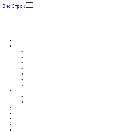
Skip
Вне Строк
to
content