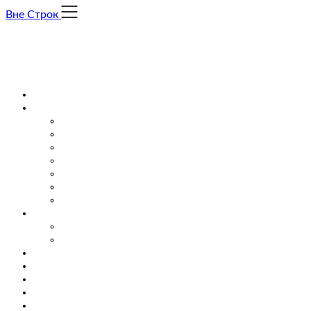
Skip
Вне Строк
to
content