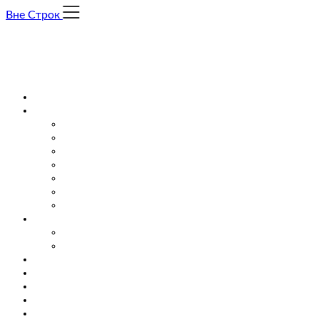
Skip
Вне Строк
to
content