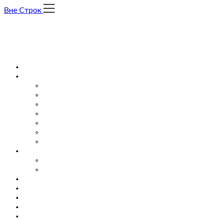
Skip
Вне Строк
to
content