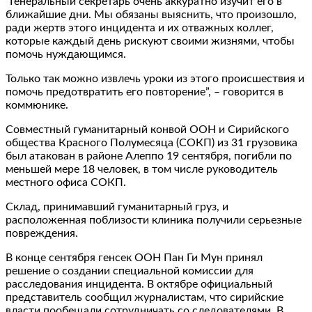
“Генеральный секретарь очень аккуратно изучит его в
ближайшие дни. Мы обязаны выяснить, что произошло,
ради жертв этого инцидента и их отважных коллег,
которые каждый день рискуют своими жизнями, чтобы
помочь нуждающимся.
Только так можно извлечь уроки из этого происшествия и
помочь предотвратить его повторение”, – говорится в
коммюнике.
Совместный гуманитарный конвой ООН и Сирийского
общества Красного Полумесяца (СОКП) из 31 грузовика
был атакован в районе Алеппо 19 сентября, погибли по
меньшей мере 18 человек, в том числе руководитель
местного офиса СОКП.
Склад, принимавший гуманитарный груз, и
расположенная поблизости клиника получили серьезные
повреждения.
В конце сентября генсек ООН Пан Ги Мун принял
решение о создании специальной комиссии для
расследования инцидента. В октябре официальный
представитель сообщил журналистам, что сирийские
власти пообещали сотрудничать со следователями. В