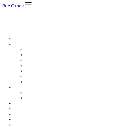
Skip
Вне Строк
to
content