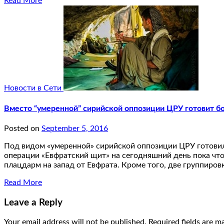
Read More
Новости в Сети
Вместо “умеренной” сирийской оппозиции ЦРУ готовит бо
Posted on
September 5, 2016
Под видом «умеренной» сирийской оппозиции ЦРУ готовил
операции «Евфратский щит» на сегодняшний день пока чт
плацдарм на запад от Евфрата. Кроме того, две группиро
Read More
Leave a Reply
Your email address will not be published.
Required fields are 