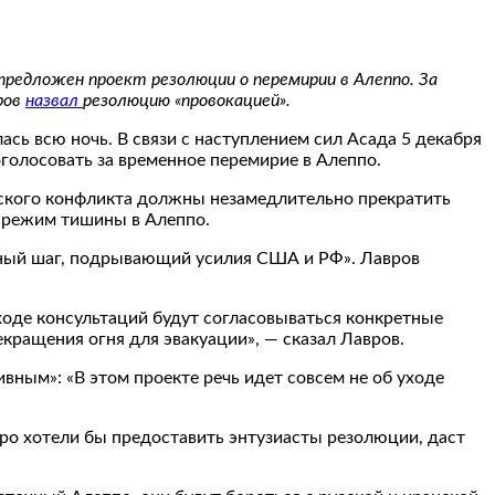
редложен проект резолюции о перемирии в Алеппо. За
ров
назвал
резолюцию «провокацией».
сь всю ночь. В связи с наступлением сил Асада 5 декабря
олосовать за временное перемирие в Алеппо.
йского конфликта должны незамедлительно прекратить
й режим тишины в Алеппо.
нный шаг, подрывающий усилия США и РФ». Лавров
 ходе консультаций будут согласовываться конкретные
екращения огня для эвакуации», — сказал Лавров.
вным»: «В этом проекте речь идет совсем не об уходе
ро хотели бы предоставить энтузиасты резолюции, даст