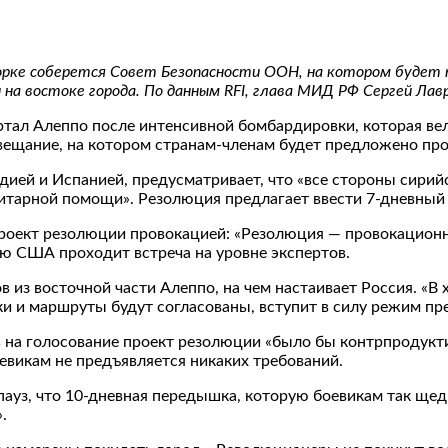
орке соберется Совет Безопасности ООН, на котором будет п
 на востоке города. По данным RFI, глава МИД РФ Сергей Лав
тал Алеппо после интенсивной бомбардировки, которая вела
ещание, на котором странам-членам будет предложено прог
дией и Испанией, предусматривает, что «все стороны сири
нитарной помощи». Резолюция предлагает ввести 7-дневны
проект резолюции провокацией: «Резолюция — провокацио
ю США проходит встреча на уровне экспертов.
 из восточной части Алеппо, на чем настаивает Россия. «В
ки и маршруты будут согласованы, вступит в силу режим пр
ь на голосование проект резолюции «было бы контрпродукти
евикам не предъявляется никаких требований.
ауз, что 10-дневная передышка, которую боевикам так щед
.