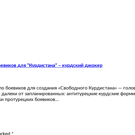
евиков для “Курдистана” – курдский джокер
о боевиков для создания «Свободного Курдистана» — голов
о далеки от запланированных: антитурецкие курдские фо
вки протурецких боевиков…
marked
*