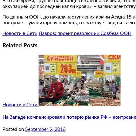
В то же время, группы повстанцев в Алеппо заявили, что 
оккупацией до последней капли крови», – заявил агентст
По данным ООН, до начала наступления армии Асада 15 н
поступает гуманитарная помощь, отсутствует вода и элект
Новости в Сети
Лавров: проект резолюции Совбеза ООН
Related Posts
Новости в Сети
На Западе компенсировали потерю рынка РФ – контрсан
Posted on
September 9, 2016