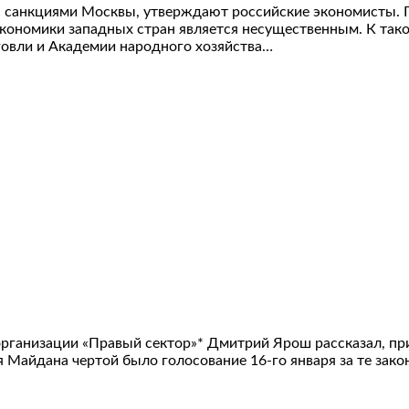
о с санкциями Москвы, утверждают российские экономисты.
экономики западных стран является несущественным. К так
говли и Академии народного хозяйства…
ганизации «Правый сектор»* Дмитрий Ярош рассказал, при 
я Майдана чертой было голосование 16-го января за те зако