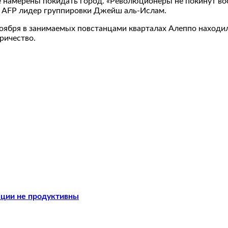
не намерены покидать город. «Революционеры не покинут во
ву AFP лидер группировки Джейш аль-Ислам.
оября в занимаемых повстанцами кварталах Алеппо находил
ричество.
кции не продуктивны