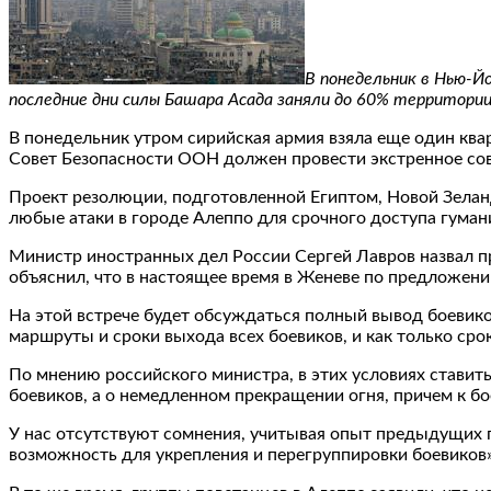
В понедельник в Нью-Й
последние дни силы Башара Асада заняли до 60% территории
В понедельник утром сирийская армия взяла еще один квар
Совет Безопасности ООН должен провести экстренное сов
Проект резолюции, подготовленной Египтом, Новой Зелан
любые атаки в городе Алеппо для срочного доступа гума
Министр иностранных дел России Сергей Лавров назвал 
объяснил, что в настоящее время в Женеве по предложени
На этой встрече будет обсуждаться полный вывод боевиков
маршруты и сроки выхода всех боевиков, и как только сро
По мнению российского министра, в этих условиях ставит
боевиков, а о немедленном прекращении огня, причем к бо
У нас отсутствуют сомнения, учитывая опыт предыдущих п
возможность для укрепления и перегруппировки боевиков»