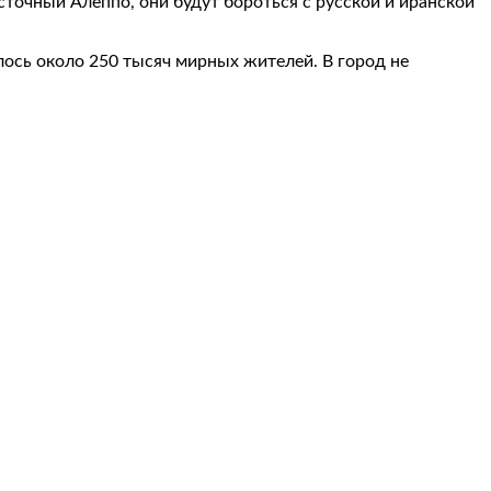
сточный Алеппо, они будут бороться с русской и иранской
ось около 250 тысяч мирных жителей. В город не