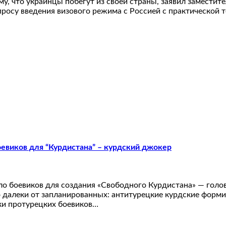
му, что украинцы побегут из своей страны, заявил замести
росу введения визового режима с Россией с практической то
евиков для “Курдистана” – курдский джокер
о боевиков для создания «Свободного Курдистана» — голов
о далеки от запланированных: антитурецкие курдские фо
вки протурецких боевиков…