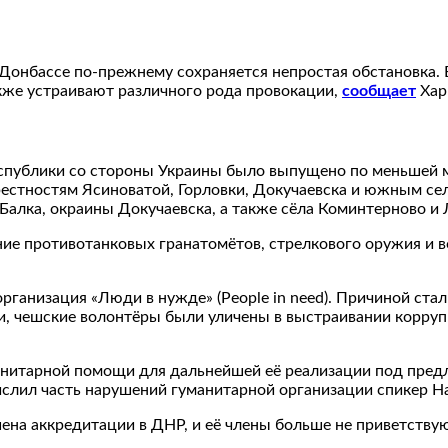
В Донбассе по-прежнему сохраняется непростая обстановк
кже устраивают различного рода провокации,
сообщает
Хар
публики со стороны Украины было выпущено по меньшей ме
рестностям Ясиноватой, Горловки, Докучаевска и южным сел
Балка, окраины Докучаевска, а также сёла Коминтерново и 
е противотанковых гранатомётов, стрелкового оружия и в
ганизация «Люди в нужде» (People in need). Причиной ста
сти, чешские волонтёры были уличены в выстраивании корр
нитарной помощи для дальнейшей её реализации под предл
ислил часть нарушений гуманитарной организации спикер 
на аккредитации в ДНР, и её члены больше не приветствую