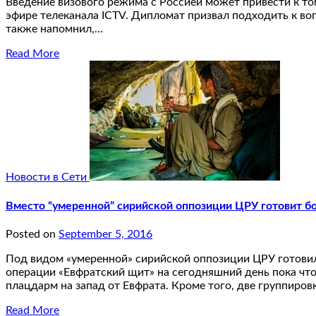
Введение визового режима с Россией может привести к то
эфире телеканала ICTV. Дипломат призвал подходить к воп
также напомнил,…
Read More
Новости в Сети
Вместо “умеренной” сирийской оппозиции ЦРУ готовит бо
Posted on
September 5, 2016
Под видом «умеренной» сирийской оппозиции ЦРУ готовил
операции «Евфратский щит» на сегодняшний день пока чт
плацдарм на запад от Евфрата. Кроме того, две группиро
Read More