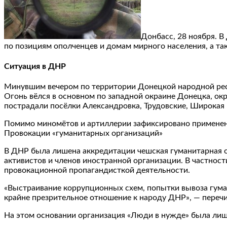
Донбасс, 28 ноября. 
по позициям ополченцев и домам мирного населения, а та
Ситуация в ДНР
Минувшим вечером по территории Донецкой народной рес
Огонь вёлся в основном по западной окраине Донецка, ок
пострадали посёлки Александровка, Трудовские, Широкая 
Помимо миномётов и артиллерии зафиксировано применени
Провокации «гуманитарных организаций»
В ДНР была лишена аккредитации чешская гуманитарная ор
активистов и членов иностранной организации. В частно
провокационной пропагандисткой деятельности.
«Выстраивание коррупционных схем, попытки вывоза гума
крайне презрительное отношение к народу ДНР», — переч
На этом основании организация «Люди в нужде» была лише