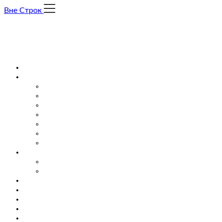
Skip
Вне Строк
to
content