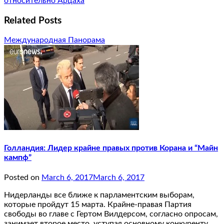
относительно Арцаха
Related Posts
Международная Панорама
Голландия: Лидер крайне правых против Корана и “Майн
кампф”
Posted on
March 6, 2017
March 6, 2017
Нидерланды все ближе к парламентским выборам,
которые пройдут 15 марта. Крайне-правая Партия
свободы во главе с Гертом Вилдерсом, согласно опросам,
занимает второе место, уступая основному конкуренту