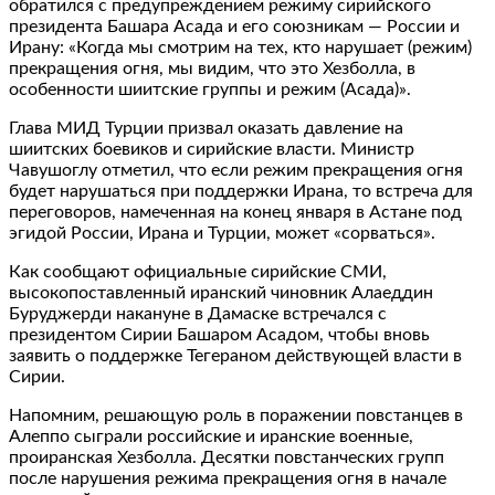
обратился с предупреждением режиму сирийского
президента Башара Асада и его союзникам — России и
Ирану: «Когда мы смотрим на тех, кто нарушает (режим)
прекращения огня, мы видим, что это Хезболла, в
особенности шиитские группы и режим (Асада)».
Глава МИД Турции призвал оказать давление на
шиитских боевиков и сирийские власти. Министр
Чавушоглу отметил, что если режим прекращения огня
будет нарушаться при поддержки Ирана, то встреча для
переговоров, намеченная на конец января в Астане под
эгидой России, Ирана и Турции, может «сорваться».
Как сообщают официальные сирийские СМИ,
высокопоставленный иранский чиновник Алаеддин
Буруджерди накануне в Дамаске встречался с
президентом Сирии Башаром Асадом, чтобы вновь
заявить о поддержке Тегераном действующей власти в
Сирии.
Напомним, решающую роль в поражении повстанцев в
Алеппо сыграли российские и иранские военные,
проиранская Хезболла. Десятки повстанческих групп
после нарушения режима прекращения огня в начале