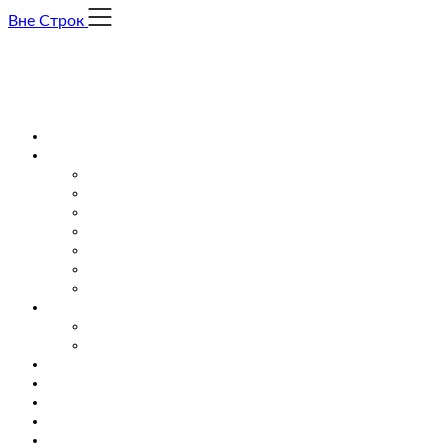
Skip
Вне Строк
to
content