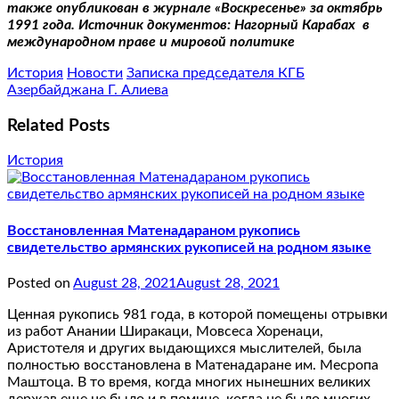
также опубликован в журнале «Воскресенье» за октябрь
1991 года. Источник документов: Нагорный Карабах в
международном праве и мировой политике
История
Новости
Записка председателя КГБ
Азербайджана Г. Алиева
Related Posts
История
Восстановленная Матенадараном рукопись
свидетельство армянских рукописей на родном языке
Posted on
August 28, 2021
August 28, 2021
Ценная рукопись 981 года, в которой помещены отрывки
из работ Анании Ширакаци, Мовсеса Хоренаци,
Аристотеля и других выдающихся мыслителей, была
полностью восстановлена в Матенадаране им. Месропа
Маштоца. В то время, когда многих нынешних великих
держав еще не было и в помине, когда не было многих