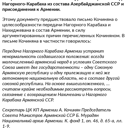
Нагорного-Карабаха из состава Азербайджанской ССР и
присоединения к Армении.
Этому документу предшествовало письмо Кочиняна о
целесообразности передачи Нагорного Карабаха и
Нахиджевана в состав Армении, в силу
аргументированных причин перечисленных Кочиняном. В
письме Кочиняна в частности говорилось:
Передача Нагорного Карабаха Армении устранит
ненормальность создавшегося положения: всегда
малочисленный армянский народ в условиях Советского
Союза имеет две государственности – одну Союзную
Армянскую республику и одну прилежащую к ней же
автономную национальную область, но в составе другой
союзной республики. На основе вышеизложенного, …
считаем крайне необходимым рассмотреть вопросы,
связанные с возвращением Нахичевани и Нагорного
Карабаха Армянской ССР.
Секретарь ЦК КП Армении А. Кочинян Председатель
Совета Министров Армянской ССР Б. Мурадян
Национальный архив Армении. К. фонд 1, оп. 46, д. 65-а, лл.
1-9.