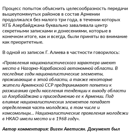
Процесс попыток объяснить целесообразность передачи
вышеупомянутых районов в состав Армении
продолжался без малого три года, в течении которых
КГБ Азербайджана буквально заваливала центр
секретными записками и донесениями, которые в
конечном итоге, как и всегда, были приняты во внимание
как приоритетные.
В одной из записок Г. Алиева в частности говорилось:
«Проявления националистического характера имеют
место в Нагорно-Карабахской автономной области. В
последние годы националистические элементы,
проживающие в этой области, а также некоторые
жители Армянской ССР предпринимают попытки к
разжиганию среди населения тенденции к выходу области
из Азербайджана и присоединению ее к Армении. Под
влияние националистических элементов попадает
определенная часть молодежи, в том числе и
комсомольцы… Националистические проявления молодежи
в НКАО имели место и в 1968 году».
Автор комментария: Виген Аветисян. Документ был