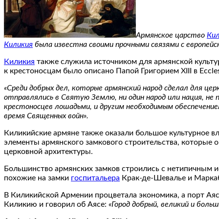
Армянское царство
Ки
Киликия
была известна своими прочными связями с европейс
Киликия
также служила источником для армянской культу
к крестоносцам было описано Папой Григорием XIII в Eccle
«Среди добрых дел, которые армянский народ сделал для цер
отправлялись в Святую Землю, ни один народ или нация, не
крестоносцев лошадьми, и другим необходимым обеспечением
время Священных войн».
Киликийские армяне также оказали большое культурное вл
элементы армянского замкового строительства, которые о
церковной архитектуры.
Большинство армянских замков строились с нетипичным ис
похожие на замки
госпитальера
Крак-де-Шевалье и Марка
В Киликийской Армении процветала экономика, а порт Ая
Киликию и говорил об Аясе:
«Город добрый, великий и больш