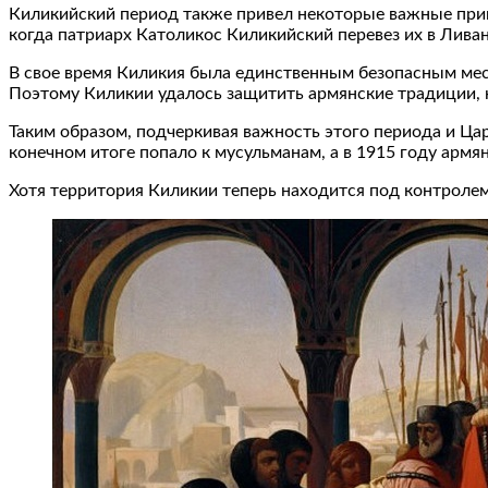
Киликийский период также привел некоторые важные прим
когда патриарх Католикос Киликийский перевез их в Лива
В свое время Киликия была единственным безопасным мест
Поэтому Киликии удалось защитить армянские традиции, н
Таким образом, подчеркивая важность этого периода и Ца
конечном итоге попало к мусульманам, а в 1915 году армя
Хотя территория Киликии теперь находится под контролем