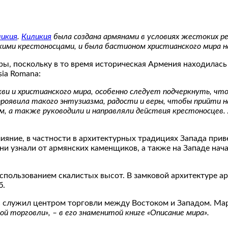
ликия
.
Киликия
была создана армянами в условиях жестоких ре
кими крестоносцами, и была бастионом христианского мира н
ры, поскольку в то время историческая Армения находилас
sia Romana:
кви и христианского мира, особенно следует подчеркнуть, что
 проявила такого энтузиазма, радости и веры, чтобы прийти 
, а также руководили и направляли действия крестоносцев. 
ияние, в частности в архитектурных традициях Запада при
ни узнали от армянских каменщиков, а также на Западе на
пользованием скалистых высот. В замковой архитектуре ар
б.
с служил центром торговли между Востоком и Западом. Мар
ой торговли», – в его знаменитой книге «Описание мира».