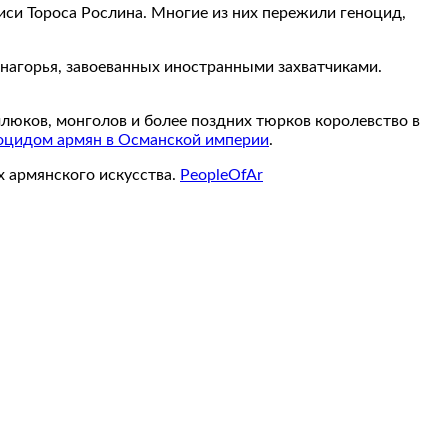
си Тороса Рослина. Многие из них пережили геноцид,
нагорья, завоеванных иностранными захватчиками.
млюков, монголов и более поздних тюрков королевство в
оцидом армян в Османской империи
.
х армянского искусства.
PeopleOfAr