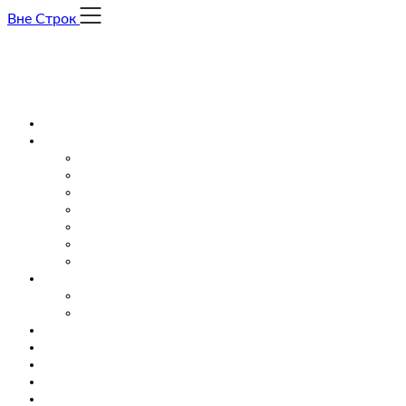
Skip
Вне Строк
to
content