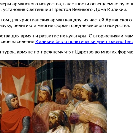
еры армянского искусства, в частности освещаемые рукопи
н, установив Святейший Престол Великого Дома Киликии.
ом для христианских армян как других частей Армянского 
ауку, религию и многие формы средневекового искусства.
рства для армян и развитие их культуры. С вторжениями ма
нское население
Киликии было практически уничтожено Ген
 турок, армяне по-прежнему чтят Царство во многих форма