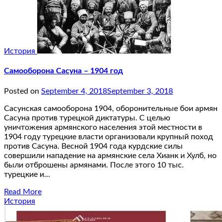
История
Самооборона Сасуна – 1904 год
Posted on
September 4, 2018
September 3, 2018
Сасунская самооборона 1904, оборонительные бои армян
Сасуна против турецкой диктатуры. С целью
уничтожения армянского населения этой местности в
1904 году турецкие власти организовали крупный поход
против Сасуна. Весной 1904 года курдские силы
совершили нападение на армянские села Хианк и Хулб, но
были отброшены армянами. После этого 10 тыс.
турецкие и…
Read More
История