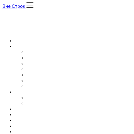
Skip
Вне Строк
to
content