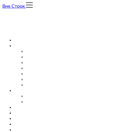
Skip
Вне Строк
to
content