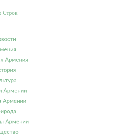
е Строк
вости
мения
я Армения
тория
льтура
и Армении
а Армении
ирода
ы Армении
щество