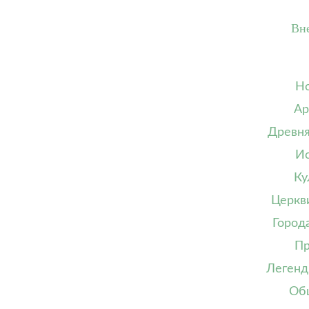
Вн
Но
Ар
Древня
Ис
Ку
Церкв
Город
Пр
Легенд
Об