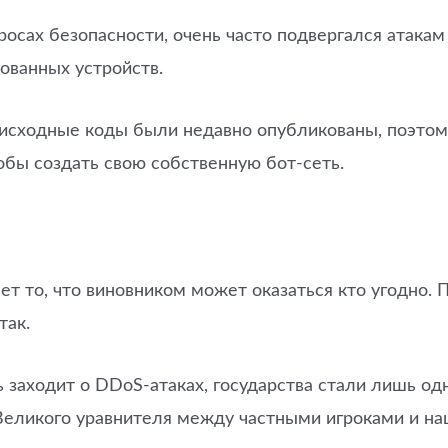
опросах безопасности, очень часто подвергался атака
ованных устройств.
ьи исходные коды были недавно опубликованы, поэт
обы создать свою собственную бот-сеть.
ает то, что виновником может оказаться кто угодно.
так.
чь заходит о DDoS-атаках, государства стали лишь о
 Великого уравнителя между частными игроками и н