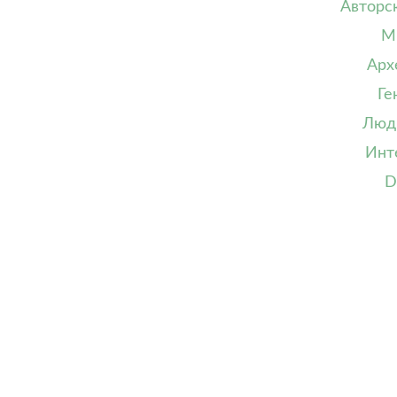
Авторс
М
Арх
Ге
Люд
Инт
D