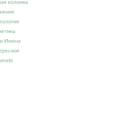
кая колонка
нение
еология
нетика
и Имена
ересное
onate