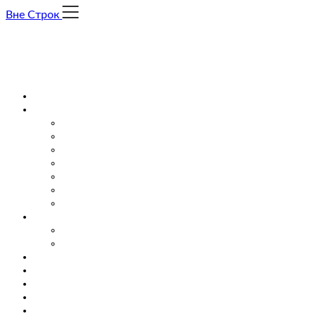
Skip
Вне Строк
to
content