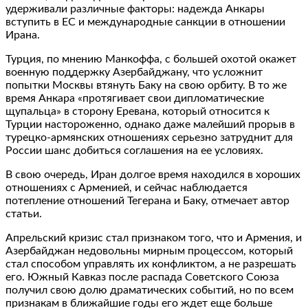
удерживали различные факторы: надежда Анкары
вступить в ЕС и международные санкции в отношении
Ирана.
Турция, по мнению Манкоффа, с большей охотой окажет
военную поддержку Азербайджану, что усложнит
попытки Москвы втянуть Баку на свою орбиту. В то же
время Анкара «протягивает свои дипломатические
щупальца» в сторону Еревана, который относится к
Турции настороженно, однако даже малейший прорыв в
турецко-армянских отношениях серьезно затруднит для
России шанс добиться соглашения на ее условиях.
В свою очередь, Иран долгое время находился в хороших
отношениях с Арменией, и сейчас наблюдается
потепление отношений Тегерана и Баку, отмечает автор
статьи.
Апрельский кризис стал признаком того, что и Армения, и
Азербайджан недовольны мирным процессом, который
стал способом управлять их конфликтом, а не разрешать
его. Южный Кавказ после распада Советского Союза
получил свою долю драматических событий, но по всем
признакам в ближайшие годы его ждет еще больше