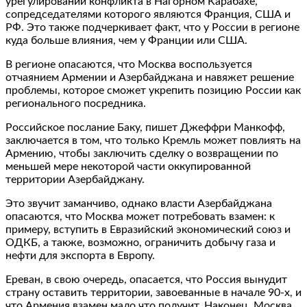
урегулировании конфликта в Нагорном Карабахе,
сопредседателями которого являются Франция, США и
РФ. Это также подчеркивает факт, что у России в регионе
куда больше влияния, чем у Франции или США.
В регионе опасаются, что Москва воспользуется
отчаянием Армении и Азербайджана и навяжет решение
проблемы, которое сможет укрепить позицию России как
регионального посредника.
Российское послание Баку, пишет Джеффри Манкофф,
заключается в том, что только Кремль может повлиять на
Армению, чтобы заключить сделку о возвращении по
меньшей мере некоторой части оккупированной
территории Азербайджану.
Это звучит заманчиво, однако власти Азербайджана
опасаются, что Москва может потребовать взамен: к
примеру, вступить в Евразийский экономический союз и
ОДКБ, а также, возможно, ограничить добычу газа и
нефти для экспорта в Европу.
Ереван, в свою очередь, опасается, что Россия вынудит
страну оставить территории, завоеванные в начале 90-х, и
что Армения взамен мало что получит. Наконец, Москва