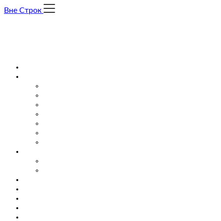
Skip
Вне Строк
to
content