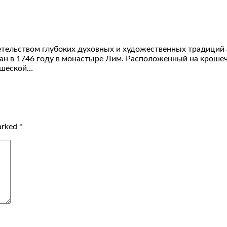
етельством глубоких духовных и художественных традиций 
дан в 1746 году в монастыре Лим. Расположенный на крошеч
ашеской…
marked
*