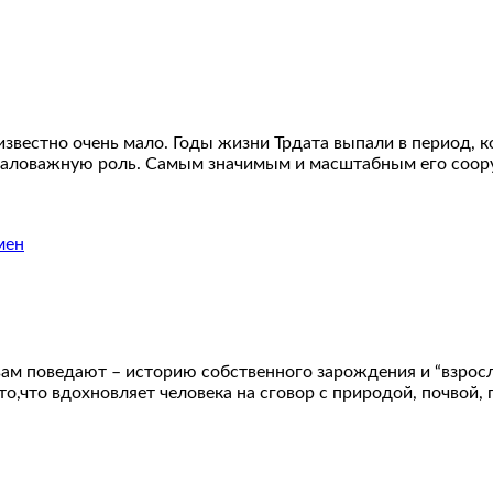
тно очень мало. Годы жизни Трдата выпали в период, ко
немаловажную роль. Самым значимым и масштабным его со
ам поведают – историю собственного зарождения и “взросле
 то,что вдохновляет человека на сговор с природой, почвой