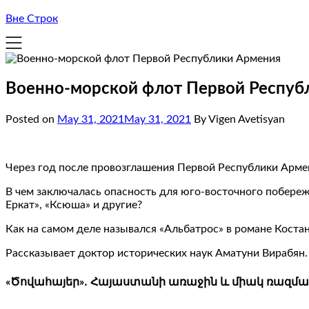
Вне Строк
Военно-морской флот Первой Респуб
Posted on
May 31, 2021
May 31, 2021
By Vigen Avetisyan
Через год после провозглашения Первой Республики Армен
В чем заключалась опасность для юго-восточного побереж
Еркат», «Ксюша» и другие?
Как на самом деле назывался «Альбатрос» в романе Костана
Рассказывает доктор исторических наук Аматуни Вирабян.
«Ծովահայեր»․ Հայաստանի առաջին և միակ ռազմ