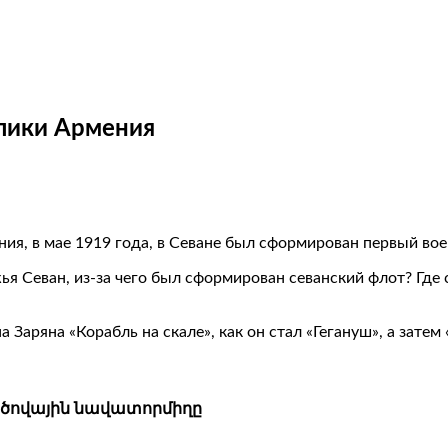
лики Армения
ия, в мае 1919 года, в Севане был сформирован первый во
ья Севан, из-за чего был сформирован севанский флот? Где
 Заряна «Корабль на скале», как он стал «Гегануш», а зате
ածովային նավատորմիղը