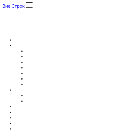
Skip
Вне Строк
to
content