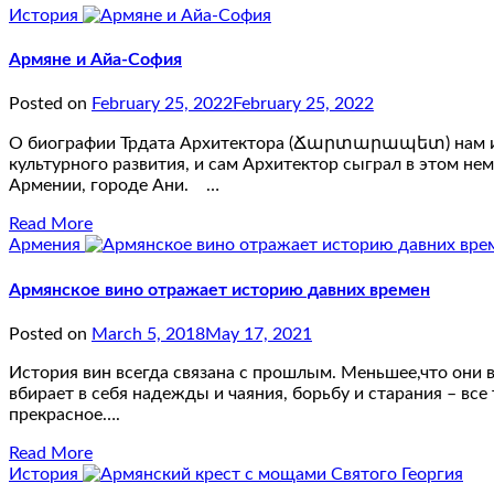
История
Армяне и Айа-София
Posted on
February 25, 2022
February 25, 2022
О биографии Трдата Архитектора (Ճարտարապետ) нам извес
культурного развития, и сам Архитектор сыграл в этом 
Армении, городе Ани. …
Read More
Армения
Армянское вино отражает историю давних времен
Posted on
March 5, 2018
May 17, 2021
История вин всегда связана с прошлым. Меньшее,что они в
вбирает в себя надежды и чаяния, борьбу и старания – все
прекрасное….
Read More
История