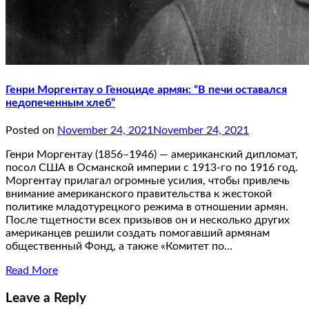
Генри Моргентау о Геноциде армян: “В печи оставался
недопеченным хлеб”
Posted on
November 24, 2021
November 24, 2021
Генри Моргентау (1856–1946) — американский дипломат,
посол США в Османской империи с 1913-го по 1916 год.
Моргентау прилагал огромные усилия, чтобы привлечь
внимание американского правительства к жестокой
политике младотурецкого режима в отношении армян.
После тщетности всех призывов он и несколько других
американцев решили создать помогавший армянам
общественный Фонд, а также «Комитет по…
Read More
Leave a Reply