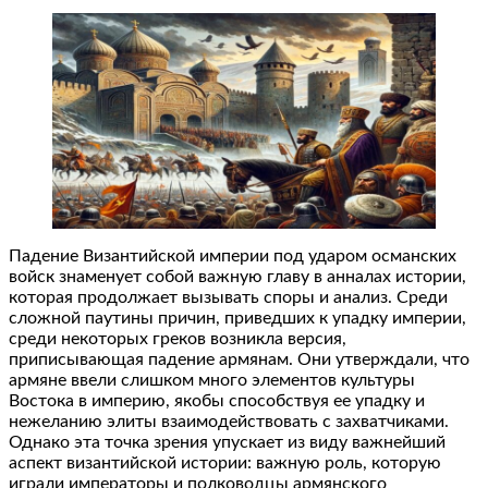
Падение Византийской империи под ударом османских
войск знаменует собой важную главу в анналах истории,
которая продолжает вызывать споры и анализ. Среди
сложной паутины причин, приведших к упадку империи,
среди некоторых греков возникла версия,
приписывающая падение армянам. Они утверждали, что
армяне ввели слишком много элементов культуры
Востока в империю, якобы способствуя ее упадку и
нежеланию элиты взаимодействовать с захватчиками.
Однако эта точка зрения упускает из виду важнейший
аспект византийской истории: важную роль, которую
играли императоры и полководцы армянского