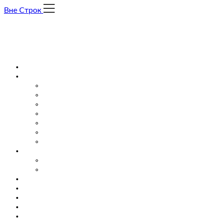
Skip
Вне Строк
to
content