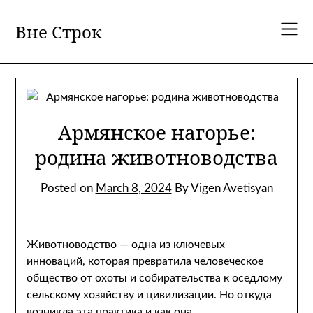
Skip
to
Вне Строк
content
Армянское нагорье:
родина животноводства
Posted on
March 8, 2024
By Vigen Avetisyan
Животноводство — одна из ключевых
инноваций, которая превратила человеческое
общество от охоты и собирательства к оседлому
сельскому хозяйству и цивилизации. Но откуда
возникла эта практика и как она