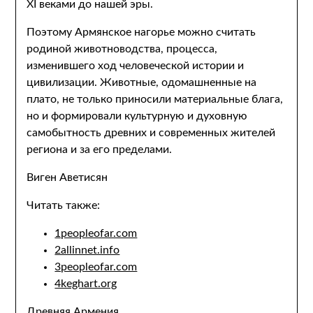
XI веками до нашей эры.
Поэтому Армянское нагорье можно считать
родиной животноводства, процесса,
изменившего ход человеческой истории и
цивилизации. Животные, одомашненные на
плато, не только приносили материальные блага,
но и формировали культурную и духовную
самобытность древних и современных жителей
региона и за его пределами.
Виген Аветисян
Читать также:
1peopleofar.com
2allinnet.info
3peopleofar.com
4keghart.org
Древняя Армения