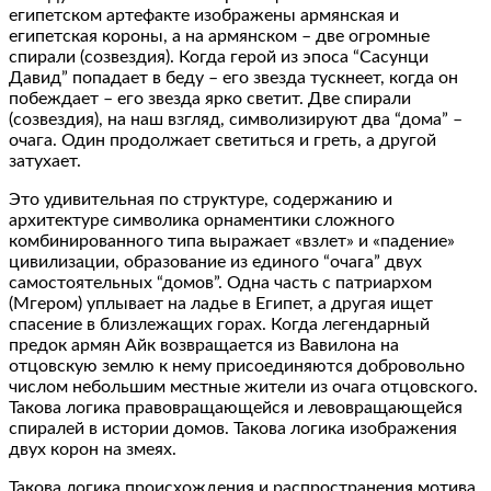
египетском артефакте изображены армянская и
египетская короны, а на армянском – две огромные
спирали (созвездия). Когда герой из эпоса “Сасунци
Давид” попадает в беду – его звезда тускнеет, когда он
побеждает – его звезда ярко светит. Две спирали
(созвездия), на наш взгляд, символизируют два “дома” –
очага. Один продолжает светиться и греть, а другой
затухает.
Это удивительная по структуре, содержанию и
архитектуре символика орнаментики сложного
комбинированного типа выражает «взлет» и «падение»
цивилизации, образование из единого “очага” двух
самостоятельных “домов”. Одна часть с патриархом
(Мгером) уплывает на ладье в Египет, а другая ищет
спасение в близлежащих горах. Когда легендарный
предок армян Айк возвращается из Вавилона на
отцовскую землю к нему присоединяются добровольно
числом небольшим местные жители из очага отцовского.
Такова логика правовращающейся и левовращающейся
спиралей в истории домов. Такова логика изображения
двух корон на змеях.
Такова логика происхождения и распространения мотива