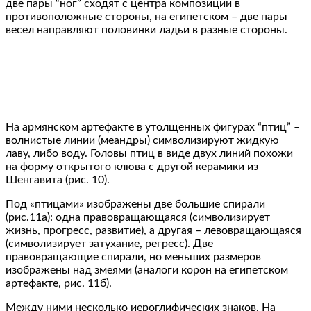
две пары “ног” сходят с центра композиции в
противоположные стороны, на египетском – две пары
весел направляют половинки ладьи в разные стороны.
На армянском артефакте в утолщенных фигурах “птиц” –
волнистые линии (меандры) символизируют жидкую
лаву, либо воду. Головы птиц в виде двух линий похожи
на форму открытого клюва с другой керамики из
Шенгавита (рис. 10).
Под «птицами» изображены две большие спирали
(рис.11а): одна правовращающаяся (символизирует
жизнь, прогресс, развитие), а другая – левовращающаяся
(символизирует затухание, регресс). Две
правовращающие спирали, но меньших размеров
изображены над змеями (аналоги корон на египетском
артефакте, рис. 11б).
Между ними несколько иероглифических знаков. На