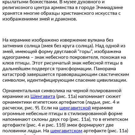
крылатыми божествами. В музее духовного и
религиозного центра армянства в городе Эчмиадзине
хранятся многие образцы христианского искусства с
изображениями змей и драконов.
На керамике изображено извержение вулкана без
затмения солнца (змея без круга солнца). Над одной из
змей, имеющей форму двуглавой “горы”, изображена
идеограмма – знак небесного покровителя, похожая на
клюв птицы. Этот рисунчатый знак небесной птицы в
дальнейшем подвергся трансформации. Панорама
катастроф завершается правовращающим свастическим
символом, идентифицирующим спасение цивилизации.
Орнаментальная символика на черной полированной
керамике из
Шенгавита
(рис. 11а) напоминает сюжет
орнаментики египетских артефактов (ладьи, рис. 4 и
расчески, рис. 9). Если на
шенгавитской
керамике
огромные небесные птицы в стилизированной форме
напоминают склоны двух гор (рис. 11а), то в египетском
артефакте (рис. 4 и рис. 11б) змеи формируют две
половинки ладьи. На
шенгавитском
артефакте (рис. 11а)