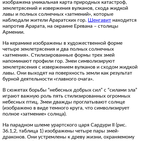
изображена уникальная карта природных катастроф,
землетрясений и извержения вулканов, схода жидкой
лавы и полных солнечных «затмений», которые
наблюдали жители Араратских гор.
Шенгавит
находится
напротив Арарата, на окраине Еревана – столицы
Армении.
На керамике изображены в художественной форме
четыре землетрясения и два полных солнечных
«затмения». Стилизированные формы трех змей
напоминают профили гор. Змеи символизируют
землетрясения с извержением вулканов и сходом жидкой
лавы. Они выходят на поверхность земли как результат
бурной деятельности «главного очага».
В сюжетах борьбы “небесных добрых сил” с “силами зла”
играют важную роль пять стилизированных огромных
небесных птиц. Змеи дважды проглатывают солнце
(изображено в виде темного круга, что символизирует
полное «затмение» солнца).
На парадном шлеме урартского царя Сардури II (рис.
36.1,2, таблица 1) изображены четыре пары змей-
драконов. Они устремлены к древу жизни, охраняемому