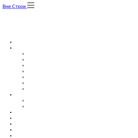
Skip
Вне Строк
to
content