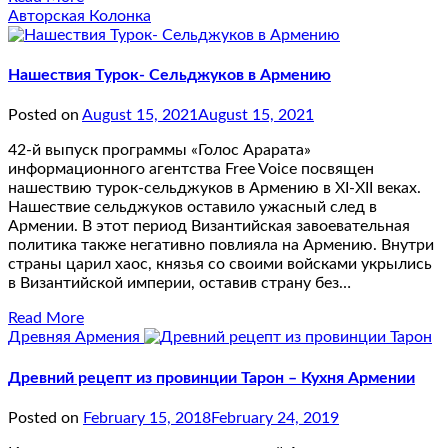
Авторская Колонка
Нашествия Турок- Сельджуков в Армению
Posted on
August 15, 2021
August 15, 2021
42-й выпуск программы «Голос Арарата»
информационного агентства Free Voice посвящен
нашествию турок-сельджуков в Армению в XI-XII веках.
Нашествие сельджуков оставило ужасный след в
Армении. В этот период Византийская завоевательная
политика также негативно повлияла на Армению. Внутри
страны царил хаос, князья со своими войсками укрылись
в Византийской империи, оставив страну без…
Read More
Древняя Армения
Древний рецепт из провинции Тарон – Кухня Армении
Posted on
February 15, 2018
February 24, 2019