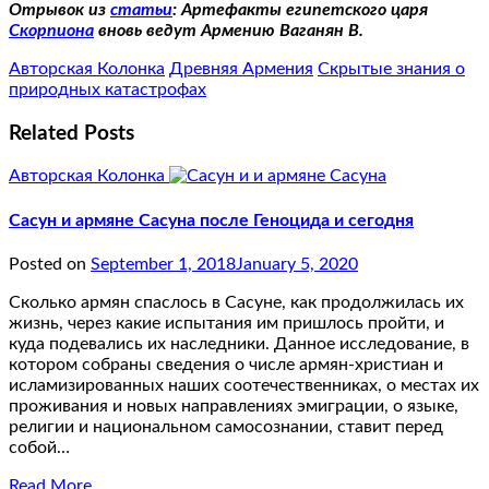
Отрывок из
статьи
: Артефакты египетского царя
Скорпиона
вновь ведут Армению Ваганян В.
Авторская Колонка
Древняя Армения
Скрытые знания о
природных катастрофах
Related Posts
Авторская Колонка
Сасун и армяне Сасуна после Геноцида и сегодня
Posted on
September 1, 2018
January 5, 2020
Сколько армян спаслось в Сасуне, как продолжилась их
жизнь, через какие испытания им пришлось пройти, и
куда подевались их наследники. Данное исследование, в
котором собраны сведения о числе армян-христиан и
исламизированных наших соотечественниках, о местах их
проживания и новых направлениях эмиграции, о языке,
религии и национальном самосознании, ставит перед
собой…
Read More