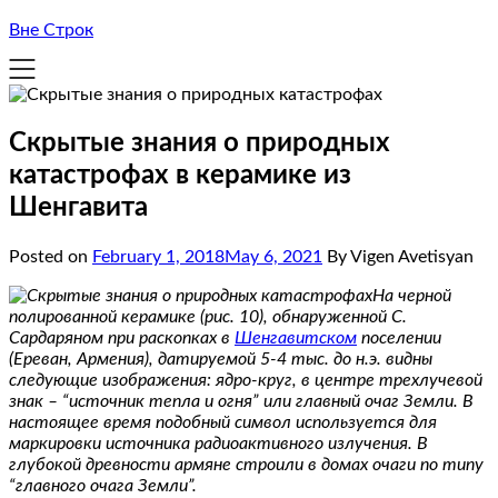
Вне Строк
Скрытые знания о природных
катастрофах в керамике из
Шенгавита
Posted on
February 1, 2018
May 6, 2021
By Vigen Avetisyan
На черной
полированной керамике (рис. 10), обнаруженной С.
Сардаряном при раскопках в
Шенгавитском
поселении
(Ереван, Армения), датируемой 5-4 тыс. до н.э. видны
следующие изображения: ядро-круг, в центре трехлучевой
знак – “источник тепла и огня” или главный очаг Земли. В
настоящее время подобный символ используется для
маркировки источника радиоактивного излучения. В
глубокой древности армяне строили в домах очаги по типу
“главного очага Земли”.