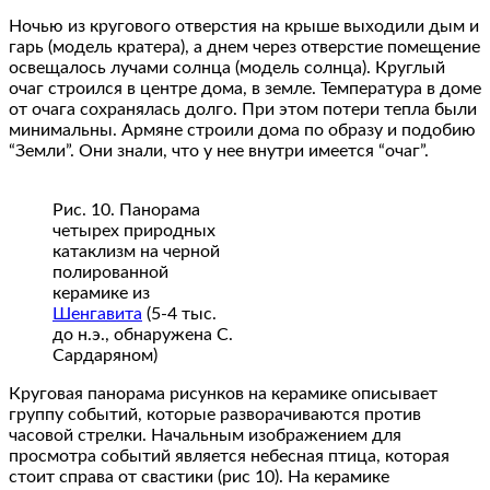
Ночью из кругового отверстия на крыше выходили дым и
гарь (модель кратера), а днем через отверстие помещение
освещалось лучами солнца (модель солнца). Круглый
очаг строился в центре дома, в земле. Температура в доме
от очага сохранялась долго. При этом потери тепла были
минимальны. Армяне строили дома по образу и подобию
“Земли”. Они знали, что у нее внутри имеется “очаг”.
Рис. 10. Панорама
четырех природных
катаклизм на черной
полированной
керамике из
Шенгавита
(5-4 тыс.
до н.э., обнаружена С.
Сардаряном)
Круговая панорама рисунков на керамике описывает
группу событий, которые разворачиваются против
часовой стрелки. Начальным изображением для
просмотра событий является небесная птица, которая
стоит справа от свастики (рис 10). На керамике