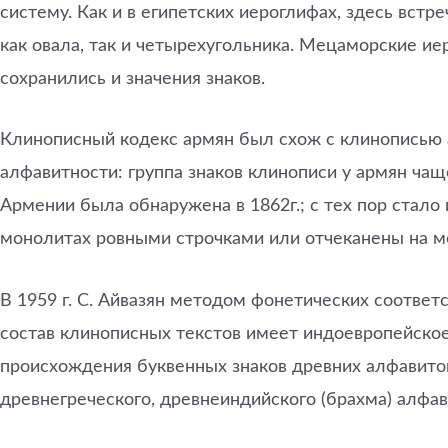
систему. Как и в египетских иероглифах, здесь вст
как овала, так и четырехугольника. Мецаморские и
сохранились и значения знаков.
Клинописный кодекс армян был схож с клинописью а
алфавитности: группа знаков клинописи у армян чащ
Армении была обнаружена в 1862г.; с тех пор стал
монолитах ровными строчками или отчеканены на ме
В 1959 г. С. Айвазян методом фонетических соответ
состав клинописных текстов имеет индоевропейское
происхождения буквенных знаков древних алфавитов
древнегреческого, древнеиндийского (брахма) алфав