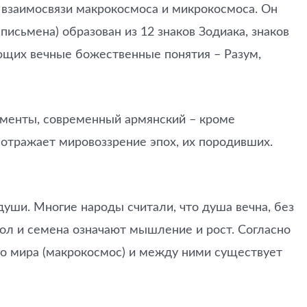
е взаимосвязи макрокосмоса и микрокосмоса. Он
исьмена) образован из 12 знаков Зодиака, знаков
рующих вечные божественные понятия – Разум,
ементы, современный армянский – кроме
 отражает мировоззрение эпох, их породивших.
уши. Многие народы считали, что душа вечна, без
угол и семена означают мышление и рост. Согласно
о мира (макрокосмос) и между ними существует