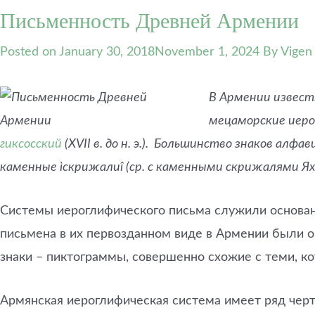
Письменность Древней Армении
Posted on
January 30, 2018
November 1, 2024
By Vigen
В Армении известн
мецаморские иерогл
гиксосский
(XVII в. до н.
э.). Большинство знаков алфа
каменные ìскрижалиî (ср. с каменными скрижалями Ях
Системы иероглифического письма служили основан
письмена в их первозданном виде в Армении были 
знаки – пиктограммы, совершенно схожие с теми, к
Армянская иероглифическая система имеет ряд черт 