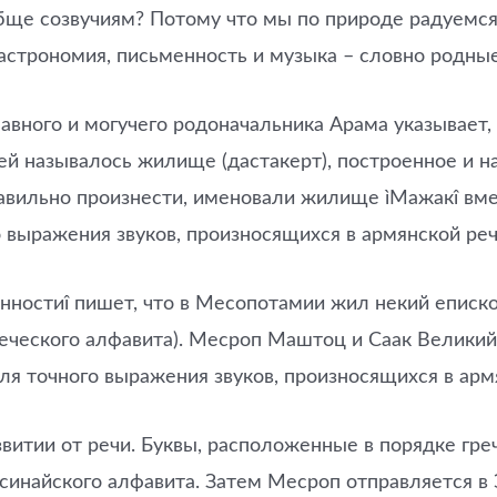
обще созвучиям? Потому что мы по природе радуемс
астрономия, письменность и музыка – словно родные
лавного и могучего родоначальника Арама указывает,
ией называлось жилище (дастакерт), построенное и 
авильно произнести, именовали жилище ìМажакî вме
 выражения звуков, произносящихся в армянской реч
нностиî пишет, что в Месопотамии жил некий еписко
еческого алфавита). Месроп Маштоц и Саак Великий 
я точного выражения звуков, произносящихся в армя
звитии от речи. Буквы, расположенные в порядке гр
инайского алфавита. Затем Месроп отправляется в Эд