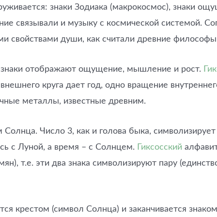
руживается: знаки Зодиака (макрокосмос), знаки ощ
вние связывали и музыку с космической системой. Со
ми свойствами души, как считали древние философы
е знаки отображают ощущение, мышление и рост.
Ги
 внешнего круга дает год, одно вращение внутренне
ичные металлы, известные древним.
Солнца. Число 3, как и голова быка, символизирует
ь с Луной, а время – с Солнцем.
Гиксосский
алфавит
ян), т.е. эти два знака символизируют пару (единств
тся крестом (символ Солнца) и заканчивается знаком