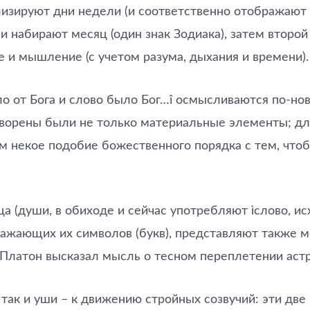
лизируют дни недели (и соответственно отображают 
 набирают месяц (один знак Зодиака), затем второй и
 и мышление (с учетом разума, дыхания и времени).
ло от Бога и слово было Бог…î осмысливаются по-но
творены были не только материальные элементы; для
м некое подобие божественного порядка с тем, что
а (души, в обиходе и сейчас употребляют ìслово, ис
ражающих их символов (букв), представляют также м
 Платон высказал мысль о тесном переплетении аст
 так и уши – к движению стройных созвучий: эти две