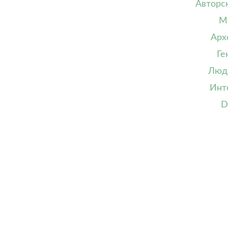
Авторс
М
Арх
Ге
Люд
Инт
D