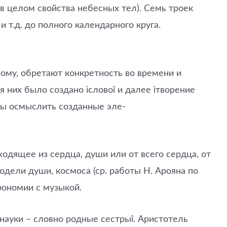
в целом свойства небесных тел). Семь троек
 т.д. до полного календарного круга.
вому, обретают конкретность во времени и
 них было создано ìсловоî и далее ìтворение
бы осмыслить созданные эле-
ходящее из сердца, души или от всего сердца, от
одели души, космоса (ср. работы Н. Арояна по
рономии с музыкой.
 науки – словно родные сестрыî. Аристотель