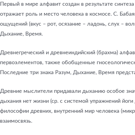
Первый в мире алфавит создан в результате синтез
отражает роль и место человека в космосе. С. Бабая
ощущений (вкус – рот, осязание – ладонь, слух – во
Дыхание, Время.
Древнегреческий и древнеиндийский (брахма) алфав
первоэлементов, также обобщенные гносеологически
Последние три знака Разум, Дыхание, Время предст
Древние мыслители придавали дыханию особое значе
дыхания нет жизни (ср. с системой упражнений йоги 
философии древних, внутренний мир человека (мик
взаимосвязь.