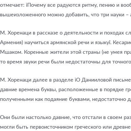
отмечает: ìПочему все радуются ритму, пению и во
вышеизложенного можно добавить, что три науки – 
М. Хоренаци в рассказе о деятельности и походах с
Армения) научиться армянской речи и языкуî. Кесар
Мшаком. Коренные жители этой страны (не умея пр
то время звуки речи были недостаточны для точного
М. Хоренаци далее в разделе ìО Данииловой письме
давние времена буквы, расположенные в порядке гр
полученными как подаяние буквами, недостаточно дл
Они были настолько давние, что отстали в своем ра
могли быть первоисточником греческого или древнес