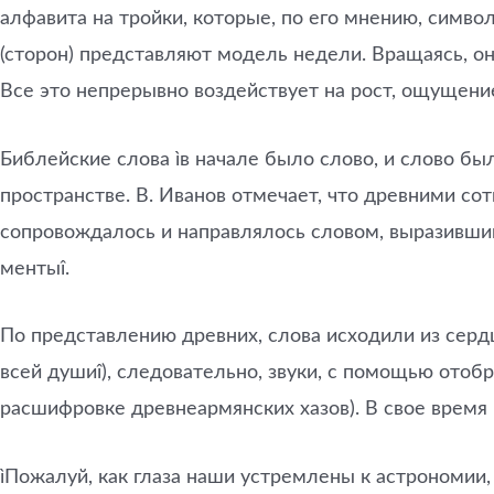
алфавита на тройки, которые, по его мнению, симво
(сторон) представляют модель недели. Вращаясь, они
Все это непрерывно воздействует на рост, ощущение
Библейские слова ìв начале было слово, и слово бы
пространстве. В. Иванов отмечает, что древними со
сопровождалось и направлялось словом, выразивши
ментыî.
По представлению древних, слова исходили из сердц
всей душиî), следовательно, звуки, с помощью отоб
расшифровке древнеармянских хазов). В свое время
ìПожалуй, как глаза наши устремлены к астрономии,