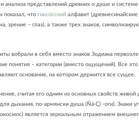
а и анализа представлений древних о душе и систем
н показал, что
гиксосский
алфавит (древнесинайские п
лна, зрение – глаз), а также трех знаков, символизи
иты вобрали в себя вместо знаков Зодиака первоэл
е понятия – категории (вместо ощущений). Все это
авляют основание, на котором держится все сущее.
ние, считая его одним из основных свойств живой д
для дыхания, по-армянски душа (Ñá·Ç) -оги). Знаки 
рокосмос) является зеркальным отражением внешнег