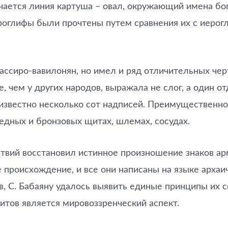
речается линия картуша – овал, окружающий имена б
ероглифы были прочтены путем сравнения их с иерог
ссиро-вавилонян, но имел и ряд отличительных чер
е, чем у других народов, выражала не слог, а один 
о известно несколько сот надписей. Преимущественн
дных и бронзовых щитах, шлемах, сосудах.
ствий восстановил истинное произношение знаков ар
 происхождение, и все они написаны на языке архаи
, С. Бабаяну удалось выявить единые принципы их 
итов является мировоззренческий аспект.