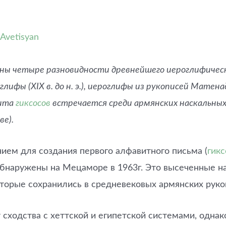
 Avetisyan
ы четыре разновидности древнейшего иероглифического п
ифы (XIX в. до н. э.), иероглифы из рукописей Матенадар
вита
гиксосов
встречается среди армянских наскальны
ве).
ием для создания первого алфавитного письма (
гикс
обнаружены на Мецаморе в 1963г. Это высеченные н
оторые сохранились в средневековых армянских руко
сходства с хеттской и египетской системами, однак