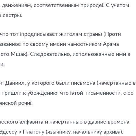
я движениям, соответственным природеî. С учетом
 сестры.
 что тот ìпредписывает жителям страны (Проти
названное по своему имени наместником Арама
сто Мшак). Следовательно, использованные ими в
и.
п Даниил, у которого были письмена (начертанные в
пришли к убеждению, что ìэтой письменности, с ее
нской речиî.
еческого алфавита и начертанные в давние времена
ессу к Платону (язычнику, начальнику архива).