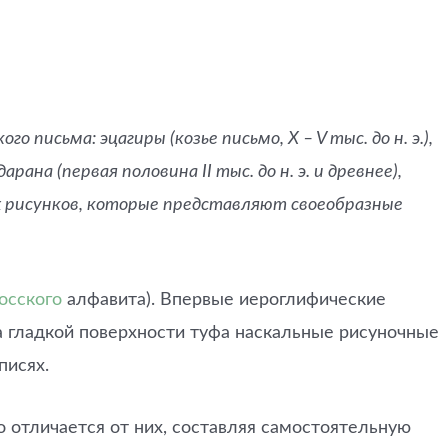
исьма: эцагиры (козье письмо, X – V тыс. до н. э.),
ана (первая половина II тыс. до н. э. и древнее),
х рисунков, которые представляют своеобразные
осского
алфавита). Впервые иероглифические
а гладкой поверхности туфа наскальные рисуночные
писях.
о отличается от них, составляя самостоятельную