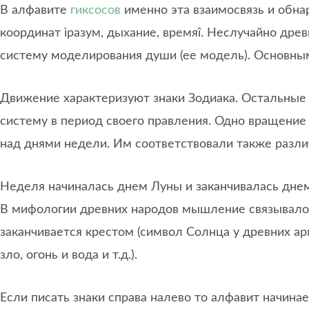
В алфавите
гиксосов
именно эта взаимосвязь и обна
координат ìразум, дыхание, времяî. Неслучайно дре
систему моделирования души (ее модель). Основны
Движение характеризуют знаки Зодиака. Остальны
систему в период своего правления. Одно вращение
над днями недели. Им соответствовали также разл
Неделя начиналась днем Луны и заканчивалась днем 
В мифологии древних народов мышление связывалос
заканчивается крестом (символ Солнца у древних арм
зло, огонь и вода и т.д.).
Если писать знаки справа налево то алфавит начинае