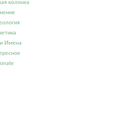
кая колонка
нение
еология
нетика
и Имена
ересное
onate