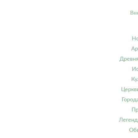
Вн
Но
Ар
Древня
Ис
Ку
Церкв
Город
Пр
Легенд
Об