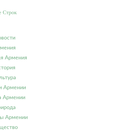
е Строк
вости
мения
я Армения
тория
льтура
и Армении
а Армении
ирода
ы Армении
щество