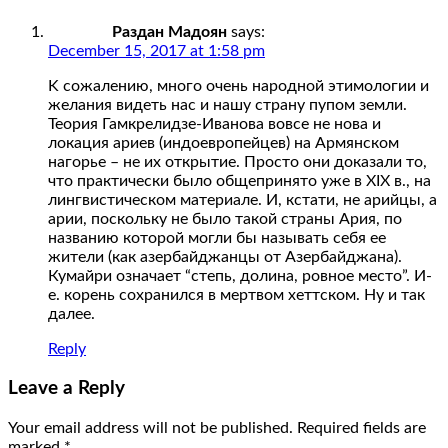
Раздан Мадоян
says:
December 15, 2017 at 1:58 pm
K сожалению, много очень народной этимологии и
желания видеть нас и нашу страну пупом земли.
Теория Гамкрелидзе-Иванова вовсе не нова и
локация ариев (индоевропейцев) на Армянском
нагорье – не их открытие. Просто они доказали то,
что практически было общепринято уже в XIX в., на
лингвистическом материале. И, кстати, не арийцы, а
арии, поскольку не было такой страны Ария, по
названию которой могли бы называть себя ее
жители (как азербайджанцы от Азербайджана).
Кумайри означает “степь, долина, ровное место”. И-
е. корень сохранился в мертвом хеттском. Ну и так
далее.
Reply
Leave a Reply
Your email address will not be published.
Required fields are
marked
*