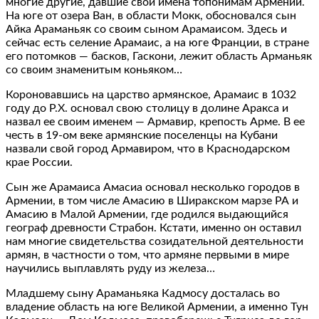
многие другие, давшие свои имена топонимам Армении.
На юге от озера Ван, в области Мокк, обосновался сын
Айка Араманьяк со своим сыном Арамаисом. Здесь и
сейчас есть селение Арамаис, а на юге Франции, в стране
его потомков — басков, Гаскони, лежит область Арманьяк
со своим знаменитым коньяком…
Короновавшись на царство армянское, Арамаис в 1032
году до Р.Х. основал свою столицу в долине Аракса и
назвал ее своим именем — Армавир, крепость Арме. В ее
честь в 19-ом веке армянские поселенцы на Кубани
назвали свой город Армавиром, что в Краснодарском
крае России.
Сын же Арамаиса Амасиа основал несколько городов в
Армении, в том числе Амасию в Ширакском марзе РА и
Амасию в Малой Армении, где родился выдающийся
географ древности Страбон. Кстати, именно он оставил
нам многие свидетельства созидательной деятельности
армян, в частности о том, что армяне первыми в мире
научились выплавлять руду из железа…
Младшему сыну Араманьяка Кадмосу досталась во
владение область на юге Великой Армении, а именно Тун