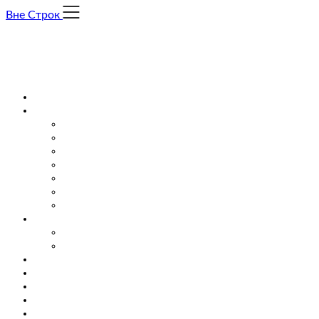
Skip
Вне Строк
to
content