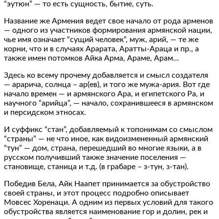
“эутюн” — то есть сущность, бытие, суть.
Название же Армения ведет свое начало от рода арменов
— одного из участников формирования армянской нации,
чье имя означает “сущий человек”, муж, арий, — те же
корни, что и в случаях Арарата, Аратты-Араца и пр., а
также имен потомков Айка Арма, Араме, Арам…
Здесь ко всему прочему добавляется и смысл создателя
— арарича, солнца – ар(ев), и того же мужа-ария. Вот где
начало времен — и армянского Ара, и египетского Ра, и
научного “арийца”, — начало, сохранившееся в армянском
и персидском этносах.
И суффикс “стан”, добавляемый к топонимам со смыслом
“страны” — не что иное, как видоизмененный армянский
“тун” — дом, страна, перешедший во многие языки, а в
русском получивший также значение поселения —
становище, станица и т.д. (в грабаре – з-тун, з-тан).
Победив Бела, Айк Наапет принимается за обустройство
своей страны, и этот процесс подробно описывает
Мовсес Хоренаци. А одним из первых условий для такого
обустройства является наименование гор и долин, рек и