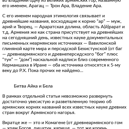
во владении одну из великих армянских гор, названную
его именем, Арагац — Трон Ара, Владение Ара.
С его именем народная этимология связывает и
древнейшие названия, восходящие к корню “ар” — муж,
арий и Творец, — Араратская долина, область А(й)рарат и
т.д. Армения же как страна присутствует на древнейших
на сегодняшний день, известных науке документальных
письменных неармянских источниках — Вавилонской
глиняной карте мира и персидской Бехистунской (от баг
— древнеармянского и древнеперсидского “бог” плюс
“тун” — “дом”) наскальной надписи близ современного
Керманшаха в Иране — оба источника относятся к 5-му
веку до Р.Х. Пока прочих не найдено…
Битва Айка и Бела
В рамках отдельной статьи невозможно развернуть
достаточно увесистую и разветвленную теорию об
армянских корнях названий всех известных науке древних
стран вокруг Армянского нагорья.
Вкратце же — это и Комагене (от древнеармянского гом
— храм Богов, дицатун, капище, — тот же корень,