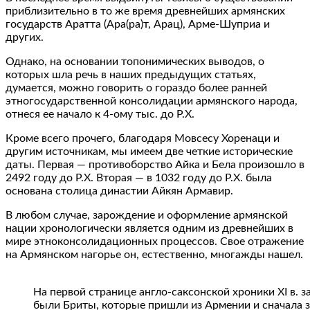
приблизительно в то же время древнейших армянских
государств Аратта (Ара(ра)т, Арац), Арме-Шуприа и
других.
Однако, на основании топонимических выводов, о
которых шла речь в наших предыдущих статьях,
думается, можно говорить о гораздо более ранней
этногосударственной консолидации армянского народа,
отнеся ее начало к 4-ому тыс. до Р.Х.
Кроме всего прочего, благодаря Мовсесу Хоренаци и
другим источникам, мы имеем две четкие исторические
даты. Первая — противоборство Айка и Бела произошло в
2492 году до Р.Х. Вторая — в 1032 году до Р.Х. была
основана столица династии Айкян Армавир.
В любом случае, зарождение и оформление армянской
нации хронологически является одним из древнейших в
мире этноконсолидационных процессов. Свое отражение
на Армянском нагорье он, естественно, многажды нашел.
На первой странице англо-саксонской хроники XI в. 
были Бриты, которые пришли из Армении и сначала 