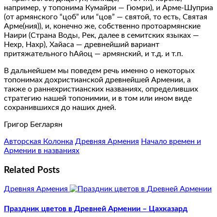
например, у топонима Кумайри — Гюмри), и Арме-Шуприа
(от армянского “цоб” или “цов” — святой, то есть, Святая
Арме(ния)), и, конечно же, собственно протоармянские
Наири (Страна Воды, Рек, далее в семитских языках —
Нехр, Нахр), Хайаса — древнейший вариант
притяжательного hАйоц — армянский, и т.д. и т.п.
В дальнейшем мы поведем речь именно о некоторых
топонимах дохристианской древнейшей Армении, а
также о раннехристианских названиях, определивших
стратегию нашей топонимии, и в том или ином виде
сохранившихся до наших дней.
Григор Бегларян
Авторская Колонка
Древняя Армения
Начало времен и
Армении в названиях
Related Posts
Древняя Армения
Праздник цветов в Древней Армении – Цахказард