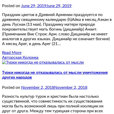
Posted on
June 29, 2019
June 29, 2019
Праздник цветов в Древней Армении празднуется по
древнему священному календарю (h)Айка в месяц Аэкан в
день Луснак (13 мая). Празднику матери природе
покровительствует мать богинь (дицамайр) Анаит.
(Примечание Вне Строк: Арм. слово Дицамайр не имеет
аналогов в других языках. Дицамайр не означает богиня)
А месяц Арег, в день Арег (21…
Read More
Авторская Колонка
Турки никогда не отказывалась от мысли уничтожения
других народов
Posted on
November 2, 2018
November 2, 2018
Разность культур турок и христиан была настолько
существенной, что совместимость их существования
могла быть возможной лишь при полной изоляции их
друг от друга. Между тем турецкая сторона при всех