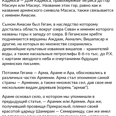
Кадмоси — Дом Кадмоса, правобережье Тигриса до гор
Масиун или Масиус. Название этих гор, равно как и
название армянского символа Масиса, также связывается
с именем Амасии.
Сыном Амасии был Гегам, в наследство которому
досталась область вокруг озера Севан и именем которого
названы горы к западу от озера. В Гегамском хребте
поднимаются вершины Аждаак, Акналич, Вишапасар и
другие, на которых во множестве сохранились
древнейшие культовые изваяния вишапов – хранителей
воды, а также наскальные петроглифы 8-6-го тыс. до Р.Х.
с картами звездного неба и очертаниями будущих
армянских письмен.
Потомки Гегама — Арма, Араме и Ара, обосновались в
различных частях Армении. Арма стал эпонимом самой
страны — Армении, а также множества сел, дав свое имя
нескольким видам деревьев (корень “армав”).
Араме основал село, о котором мы упоминали в
предыдущей статье, — Арамик или Аремик. Ара же,
получивший прозвище Прекрасный, пленил своей
красотой царицу Шамирам — Семирамиду, сам же имел