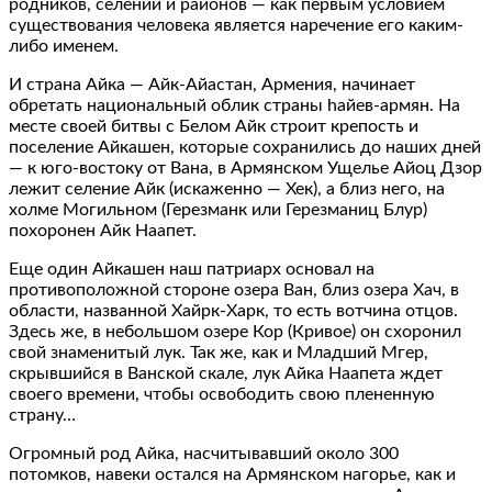
родников, селений и районов — как первым условием
существования человека является наречение его каким-
либо именем.
И страна Айка — Айк-Айастан, Армения, начинает
обретать национальный облик страны hайев-армян. На
месте своей битвы с Белом Айк строит крепость и
поселение Айкашен, которые сохранились до наших дней
— к юго-востоку от Вана, в Армянском Ущелье Айоц Дзор
лежит селение Айк (искаженно — Хек), а близ него, на
холме Могильном (Герезманк или Герезманиц Блур)
похоронен Айк Наапет.
Еще один Айкашен наш патриарх основал на
противоположной стороне озера Ван, близ озера Хач, в
области, названной Хайрк-Харк, то есть вотчина отцов.
Здесь же, в небольшом озере Кор (Кривое) он схоронил
свой знаменитый лук. Так же, как и Младший Мгер,
скрывшийся в Ванской скале, лук Айка Наапета ждет
своего времени, чтобы освободить свою плененную
страну…
Огромный род Айка, насчитывавший около 300
потомков, навеки остался на Армянском нагорье, как и