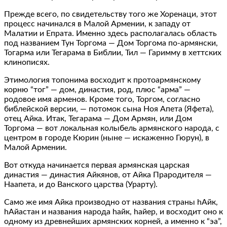
Прежде всего, по свидетельству того же Хоренаци, этот
процесс начинался в Малой Армении, к западу от
Малатии и Епрата. Именно здесь располагалась область
под названием Тун Торгома — Дом Торгома по-армянски,
Тогарма или Тегарама в Библии, Тил — Гаримму в хеттских
клинописях.
Этимология топонима восходит к протоармянскому
корню “тог” — дом, династия, род, плюс “арма” —
родовое имя арменов. Кроме того, Торгом, согласно
библейской версии, — потомок сына Ноя Апета (Яфета),
отец Айка. Итак, Тегарама — Дом Армян, или Дом
Торгома — вот локальная колыбель армянского народа, с
центром в городе Кюрин (ныне — искаженно Гюрун), в
Малой Армении.
Вот откуда начинается первая армянская царская
династия — династия Айкянов, от Айка Прародителя —
Наапета, и до Ванского царства (Урарту).
Само же имя Айка производно от названия страны hАйк,
hАйастан и названия народа hайк, hайер, и восходит оно к
одному из древнейших армянских корней, а именно к “эа”,