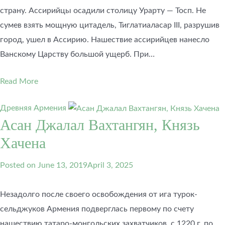
страну. Ассирийцы осадили столицу Урарту — Тосп. Не
сумев взять мощную цитадель, Тиглатиаласар III, разрушив
город, ушел в Ассирию. Нашествие ассирийцев нанесло
Ванскому Царству большой ущерб. При…
Read More
Древняя Армения
Асан Джалал Вахтангян, Князь
Хачена
Posted on
June 13, 2019
April 3, 2025
Незадолго после своего освобождения от ига турок-
сельджуков Армения подверглась первому по счету
нашествию татаро-монгольских захватчиков, с 1220 г. по