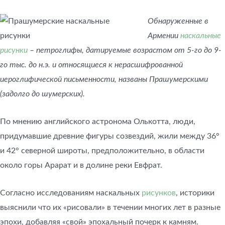
Обнаруженные в
Армении
наскальные
рисунки
– петроглифы, датируемые возрастом от 5-го до 9-
го тыс. до н.э. и относящиеся к нерасшифрованной
иероглифической письменности, названы Прашумерскими
(задолго до шумерских).
По мнению английского астронома Олькотта, люди,
придумавшие древние фигуры созвездий, жили между 36°
и 42° северной широты, предположительно, в области
около горы Арарат и в долине реки Евфрат.
Согласно исследованиям наскальных
рисунков
, историки
выяснили что их «рисовали» в течении многих лет в разные
эпохи, добавляя «свой» эпохальный почерк к камням.