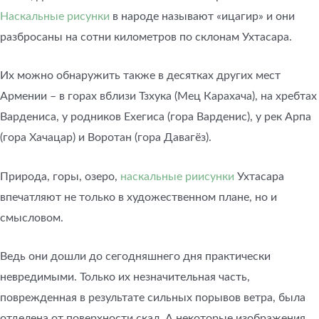
Наскальные рисунки
в народе называют «ицагир» и они
разбросаны на сотни километров по склонам Ухтасара.
Их можно обнаружить также в десятках других мест
Армении – в горах вблизи Тзхука (Мец Карахача), на хребтах
Вардениса, у родников Ехегиса (гора Варденис), у рек Арпа
(гора Хачацар) и Воротан (гора Давагёз).
Природа, горы, озеро,
наскальные риисунки
Ухтасара
впечатляют не только в художественном плане, но и
смысловом.
Ведь они дошли до сегодняшнего дня практически
невредимыми. Только их незначительная часть,
поврежденная в результате сильных порывов ветра, была
отделена от поверхности скал. А некоторые изображения,