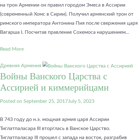
на трон Армении он правил городом Эмеса в Ассирии
(современный Хомс в Сирии). Получил армянский трон от
римского императора Антонина Пия после свержения царя
Вагарша I. Посчитав правление Сохемоса нарушением…
Read More
Древняя Армения
Войны Ванского Царства с
Ассирией и киммерийцами
Posted on
September 25, 2017
July 5, 2023
В 743 году до н.э. мощная армия царя Ассирии
Тиглатпаласара III вторглась в Ванское Царство.
Тиглатпаласар III прошел с запада на восток, разграбив